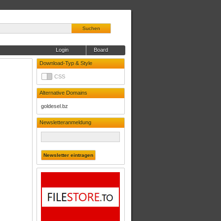
Suchen
Login
Board
Download-Typ & Style
CSS
Alternative Domains
goldesel.bz
Newsletteranmeldung