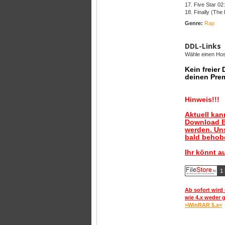
17. Five Star 02
18. Finally (The
Genre:
Rap
DDL-Links
Wähle einen Host
Kein freier
deinen Pre
Hinweis!!!
Aktuell ka
Download B
werden. Uns
bald behobe
Ihr könnt a
1 
Ab sofort wird 
wie 4.x weder 
>WinRAR 5.x<