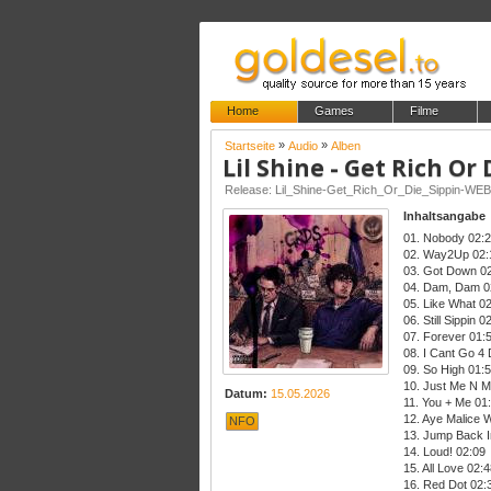
Home
Games
Filme
»
»
Startseite
Audio
Alben
Lil Shine - Get Rich Or 
Release: Lil_Shine-Get_Rich_Or_Die_Sippin-W
Inhaltsangabe
01. Nobody 02:
02. Way2Up 02:
03. Got Down 0
04. Dam, Dam 0
05. Like What 0
06. Still Sippin 0
07. Forever 01:
08. I Cant Go 4 
09. So High 01:
10. Just Me N 
Datum:
15.05.2026
11. You + Me 01
12. Aye Malice 
NFO
13. Jump Back I
14. Loud! 02:09
15. All Love 02:
16. Red Dot 02: