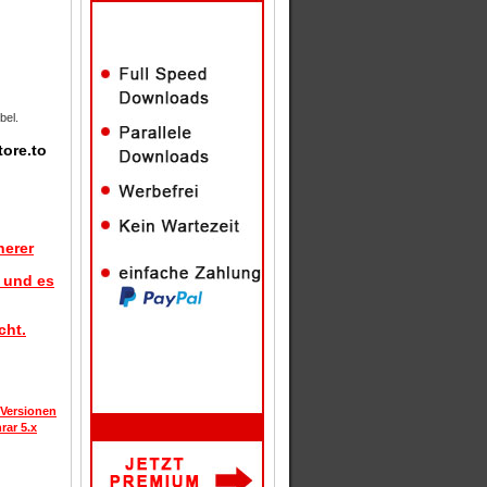
bel.
tore.to
herer
d und es
cht.
 Versionen
rar 5.x