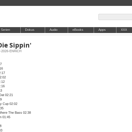
Serien
Dokus
Audio
eBooks
Apps
XXX
Die Sippin'
EB-2026-ENRiCH
27
16
2:17
2:02
2:12
2:16
53
Dat 02:21
59
My Cup 02:02
:35
Where The Bass 02:38
n 01:45
48
33