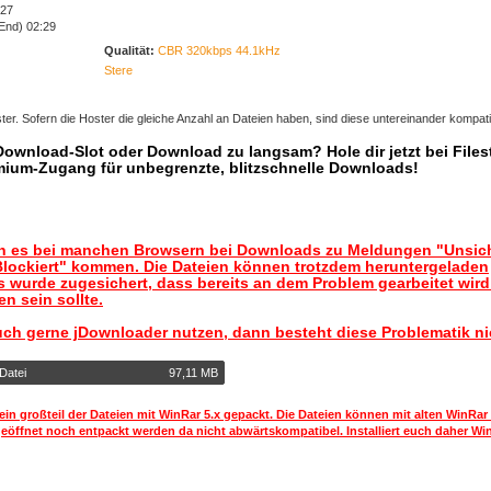
:27
 End) 02:29
Qualität:
CBR 320kbps 44.1kHz
Stere
er. Sofern die Hoster die gleiche Anzahl an Dateien haben, sind diese untereinander kompati
 Download-Slot oder Download zu langsam? Hole dir jetzt bei Files
mium-Zugang für unbegrenzte, blitzschnelle Downloads!
nn es bei manchen Browsern bei Downloads zu Meldungen "Unsic
lockiert" kommen. Die Dateien können trotzdem heruntergeladen
 wurde zugesichert, dass bereits an dem Problem gearbeitet wir
n sein sollte.
uch gerne jDownloader nutzen, dann besteht diese Problematik ni
Datei
97,11 MB
ein großteil der Dateien mit WinRar 5.x gepackt. Die Dateien können mit alten WinRar
geöffnet noch entpackt werden da nicht abwärtskompatibel. Installiert euch daher Win