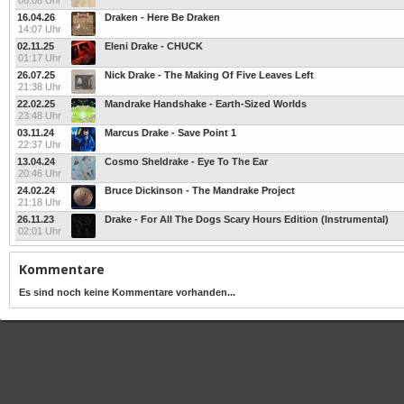
06:08 Uhr
16.04.26
Draken - Here Be Draken
14:07 Uhr
02.11.25
Eleni Drake - CHUCK
01:17 Uhr
26.07.25
Nick Drake - The Making Of Five Leaves Left
21:38 Uhr
22.02.25
Mandrake Handshake - Earth-Sized Worlds
23:48 Uhr
03.11.24
Marcus Drake - Save Point 1
22:37 Uhr
13.04.24
Cosmo Sheldrake - Eye To The Ear
20:46 Uhr
24.02.24
Bruce Dickinson - The Mandrake Project
21:18 Uhr
26.11.23
Drake - For All The Dogs Scary Hours Edition (Instrumental)
02:01 Uhr
Kommentare
Es sind noch keine Kommentare vorhanden...