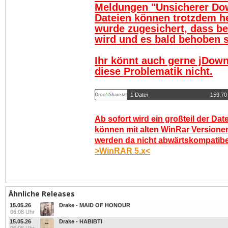
Meldungen "Unsicherer Do
Dateien können trotzdem h
wurde zugesichert, dass be
wird und es bald behoben se
Ihr könnt auch gerne jDown
diese Problematik nicht.
1 Datei
159,70
Ab sofort wird ein großteil der Dat
können mit alten WinRar Versionen
werden da nicht abwärtskompatibel.
>WinRAR 5.x<
Ähnliche Releases
15.05.26
Drake - MAID OF HONOUR
06:08 Uhr
15.05.26
Drake - HABIBTI