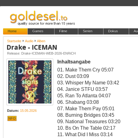
Home
Games
Filme
Serien
Dokus
Au
»
»
Startseite
Audio
Alben
Drake - ICEMAN
Release: Drake-ICEMAN-WEB-2026-ENRiCH
Inhaltsangabe
01. Make Them Cry 05:07
02. Dust 03:09
03. Whisper My Name 03:42
04. Janice STFU 03:57
05. Ran To Atlanta 04:07
06. Shabang 03:08
07. Make Them Pay 05:01
Datum:
15.05.2026
08. Burning Bridges 03:45
NFO
09. National Treasures 03:20
10. Bs On The Table 02:17
11. What Did I Miss 03:14