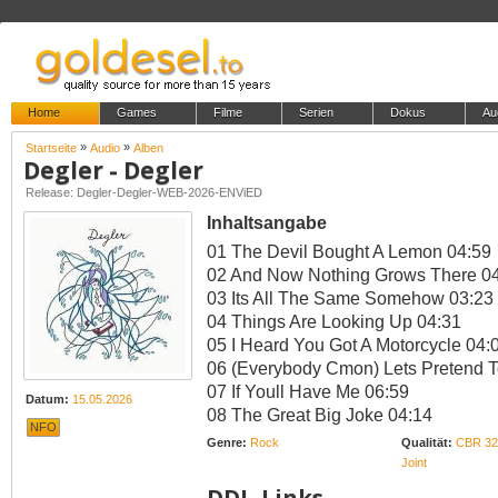
Home
Games
Filme
Serien
Dokus
Au
»
»
Startseite
Audio
Alben
Degler - Degler
Release: Degler-Degler-WEB-2026-ENViED
Inhaltsangabe
01 The Devil Bought A Lemon 04:59
02 And Now Nothing Grows There 0
03 Its All The Same Somehow 03:23
04 Things Are Looking Up 04:31
05 I Heard You Got A Motorcycle 04:
06 (Everybody Cmon) Lets Pretend T
07 If Youll Have Me 06:59
Datum:
15.05.2026
08 The Great Big Joke 04:14
NFO
Genre:
Rock
Qualität:
CBR 32
Joint
DDL-Links