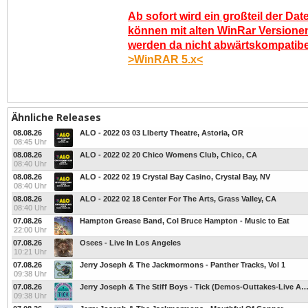
Ab sofort wird ein großteil der Dat
können mit alten WinRar Versionen
werden da nicht abwärtskompatibel.
>WinRAR 5.x<
Ähnliche Releases
08.08.26
ALO - 2022 03 03 LIberty Theatre, Astoria, OR
08:45 Uhr
08.08.26
ALO - 2022 02 20 Chico Womens Club, Chico, CA
08:40 Uhr
08.08.26
ALO - 2022 02 19 Crystal Bay Casino, Crystal Bay, NV
08:40 Uhr
08.08.26
ALO - 2022 02 18 Center For The Arts, Grass Valley, CA
08:40 Uhr
07.08.26
Hampton Grease Band, Col Bruce Hampton - Music to Eat
22:00 Uhr
07.08.26
Osees - Live In Los Angeles
10:21 Uhr
07.08.26
Jerry Joseph & The Jackmormons - Panther Tracks, Vol 1
09:38 Uhr
07.08.26
Jerry Joseph & The Stiff Boys - Tick (Demos-Outtakes-Live At The 40 Wa
09:38 Uhr