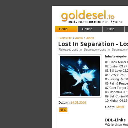
Home
Games
Filme
»
»
Startseite
Audio
Alben
Lost In Separation - Lo
Release: Lost_In_Separation-Lost_In_Separati
Inhaltsangabe
01 Black Mirror 
02 Ember 03:27
03 Still Love 03:
04 GYAB 02:18
05 Seeing Red 0
06 Pain & Peace
07 Cant Forget 
08 Insomnia 03:
09 Self Control 
10 Higher 04:12
Datum:
14.05.2026
Genre:
Metal
NFO
DDL-Links
Wähle einen Host