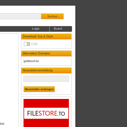
Suchen
Login
Board
Download-Typ & Style
CSS
Alternative Domains
goldesel.bz
Newsletteranmeldung
bel.