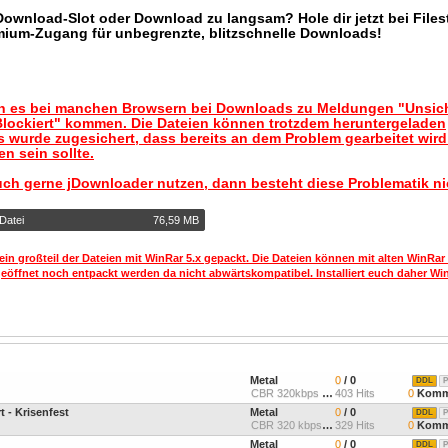
 Download-Slot oder Download zu langsam? Hole dir jetzt bei Files
mium-Zugang für unbegrenzte, blitzschnelle Downloads!
nn es bei manchen Browsern bei Downloads zu Meldungen "Unsic
lockiert" kommen. Die Dateien können trotzdem heruntergeladen
 wurde zugesichert, dass bereits an dem Problem gearbeitet wir
n sein sollte.
uch gerne jDownloader nutzen, dann besteht diese Problematik ni
Datei
76,59 MB
ein großteil der Dateien mit WinRar 5.x gepackt. Die Dateien können mit alten WinRar
geöffnet noch entpackt werden da nicht abwärtskompatibel. Installiert euch daher Win
Metal
0
/ 0
DDL
P
CBR 320kbps 44.1kHz Joint
403 Hits
0
Komm
t - Krisenfest
Metal
0
/ 0
DDL
P
CBR 320 kbps, 44.1khz
329 Hits
0
Komm
Metal
0
/ 0
DDL
P