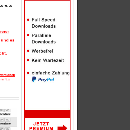
tore.to
herer
d und es
cht.
 Versionen
rar 5.x
2P
VID
entare
2P
VID
entare
2P
VID