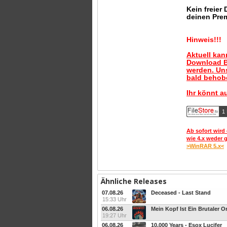
Kein freier
deinen Pre
Hinweis!!!
Aktuell ka
Download B
werden. Uns
bald behobe
Ihr könnt a
1 
Ab sofort wird 
wie 4.x weder 
>WinRAR 5.x<
Ähnliche Releases
07.08.26
Deceased - Last Stand
15:33 Uhr
06.08.26
Mein Kopf Ist Ein Brutaler Or
19:27 Uhr
06.08.26
10,000 Years - Esox Lucifer