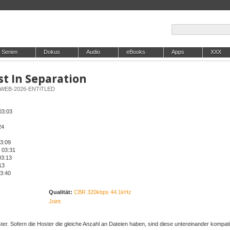
Serien
Dokus
Audio
eBooks
Apps
XXX
st In Separation
on-WEB-2026-ENTiTLED
03:03
24
3:09
 03:31
03:13
13
03:40
Qualität:
CBR 320kbps 44.1kHz
Joint
er. Sofern die Hoster die gleiche Anzahl an Dateien haben, sind diese untereinander kompati