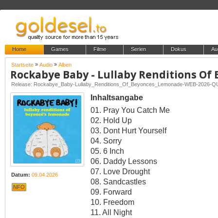
Home
Games
Filme
Serien
Dokus
Au
»
»
Startseite
Audio
Alben
Release: Rockabye_Baby-Lullaby_Renditions_Of_Beyonces_Lemonade-WEB-2026-
Inhaltsangabe
01. Pray You Catch Me
02. Hold Up
03. Dont Hurt Yourself
04. Sorry
05. 6 Inch
06. Daddy Lessons
07. Love Drought
Datum:
09.04.2026
08. Sandcastles
NFO
09. Forward
10. Freedom
11. All Night