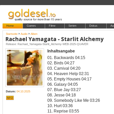
Home
Games
Filme
Serien
Dokus
Au
»
»
Startseite
Audio
Alben
Rachael Yamagata - Starlit Alchemy
Release: Rachael_Yamagata-Starlit_Alchemy-WEB-2025-QUAVER
Inhaltsangabe
01. Backwards 04:15
02. Birds 04:27
03. Carnival 04:20
04. Heaven Help 02:31
05. Empty Houses 04:17
06. Galaxy 04:05
07. Blue Jay 03:27
Datum:
04.10.2025
08. Jesse 04:18
NFO
09. Somebody Like Me 03:26
10. Hurt 03:36
11. Reprise 03:55