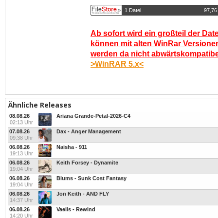
1 Datei
97,76
Ab sofort wird ein großteil der Dat
können mit alten WinRar Versionen
werden da nicht abwärtskompatibel.
>WinRAR 5.x<
Ähnliche Releases
08.08.26
Ariana Grande-Petal-2026-C4
02:13 Uhr
07.08.26
Dax - Anger Management
09:38 Uhr
06.08.26
Naisha - 911
19:13 Uhr
06.08.26
Keith Forsey - Dynamite
19:04 Uhr
06.08.26
Blums - Sunk Cost Fantasy
19:04 Uhr
06.08.26
Jon Keith - AND FLY
14:37 Uhr
06.08.26
Vaelis - Rewind
14:20 Uhr