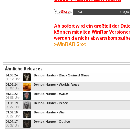
1 Datei
130,04
Ab sofort wird ein großteil der Dat
können mit alten WinRar Versionen
werden da nicht abwärtskompatibel.
>WinRAR 5.x<
Ähnliche Releases
24.05.24
Demon Hunter - Black Stained Glass
00:12 Uhr
04.03.24
Demon Hunter - Worlds Apart
10:02 Uhr
29.10.22
Demon Hunter - EXILE
01:06 Uhr
03.03.19
Demon Hunter - Peace
00:27 Uhr
03.03.19
Demon Hunter - War
00:27 Uhr
06.04.17
Demon Hunter - Outlive
00:37 Uhr