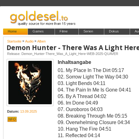
Home
Games
Filme
Serien
Dokus
Au
»
»
Startseite
Audio
Alben
Demon Hunter - There Was A Light Her
Release: Demon_Hunter-There_Was_A_Light_Here-WEB-2025-QUAVER
Inhaltsangabe
01. My Place In The Dirt 05:17
02. Sorrow Light The Way 04:30
03. Light Bends 04:11
04. The Pain In Me Is Gone 04:41
05. By A Thread 04:02
06. Im Done 04:49
07. Ouroboros 04:03
Datum:
13.09.2025
08. Breaking Through Me 05:15
NFO
09. Overwhelming Closure 04:34
10. Hang The Fire 04:51
11. Reflected 04:14