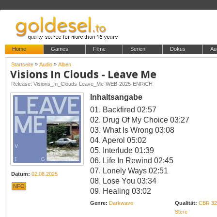
Home
Games
Filme
Serien
Dokus
Au
»
»
Startseite
Audio
Alben
Visions In Clouds - Leave Me
Release: Visions_In_Clouds-Leave_Me-WEB-2025-ENRiCH
Inhaltsangabe
01. Backfired 02:57
02. Drug Of My Choice 03:27
03. What Is Wrong 03:08
04. Aperol 05:02
05. Interlude 01:39
06. Life In Rewind 02:45
07. Lonely Ways 02:51
Datum:
02.08.2025
08. Lose You 03:34
NFO
09. Healing 03:02
Genre:
Darkwave
Qualität:
CBR 32
Stere