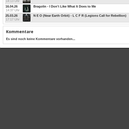
14:13 Uhr
16.04.26
Bragolin - I Don't Like What It Does to Me
14:37 Uhr
25.03.26
N E O (Near Earth Orbit) - L C F R (Legions Call for Rebellion)
17:17 Uhr
Kommentare
Es sind noch keine Kommentare vorhanden...