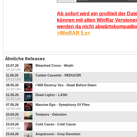
Ab sofort wird ein großteil der Dat
können mit alten WinRar Versionen
werden da nicht abwärtskompatibel.
>WinRAR 5.x<
Ähnliche Releases
23.07.26
Bleached Cross - Wrath
14:10 Uhr
11.06.26
Casket Cassette - REDUCER
14:12 Uhr
28.05.26
I Will Destroy You - Dead Before Dawn
21:53 Uhr
21.05.26
Dead Lights - LASH
21:52 Uhr
07.05.26
Massive Ego - Symphony Of Flies
16:33 Uhr
23.04.26
Tempers - Delusion
14:47 Uhr
23.04.26
Cold Cause - Cold Cause
14:42 Uhr
23.04.26
Angelzoom - Grey Devotion