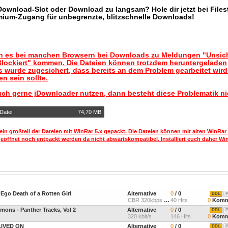
 Download-Slot oder Download zu langsam? Hole dir jetzt bei Files
mium-Zugang für unbegrenzte, blitzschnelle Downloads!
nn es bei manchen Browsern bei Downloads zu Meldungen "Unsic
lockiert" kommen. Die Dateien können trotzdem heruntergeladen
 wurde zugesichert, dass bereits an dem Problem gearbeitet wir
n sein sollte.
uch gerne jDownloader nutzen, dann besteht diese Problematik ni
Datei
74,70 MB
ein großteil der Dateien mit WinRar 5.x gepackt. Die Dateien können mit alten WinRar
geöffnet noch entpackt werden da nicht abwärtskompatibel. Installiert euch daher Win
go Death of a Rotten Girl
Alternative
0
/ 0
DDL
P
CBR 320kbps 44.1kHz Joint
40 Hits
0
Komm
ons - Panther Tracks, Vol 2
Alternative
0
/ 0
DDL
P
320 kbit/s
146 Hits
0
Komm
 LIVED ON
Alternative
0
/ 0
DDL
P