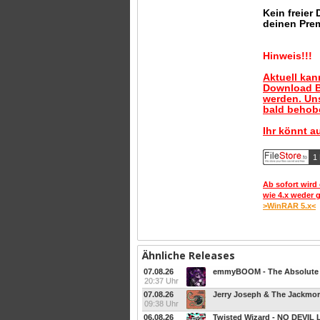
Kein freier
deinen Pre
Hinweis!!!
Aktuell ka
Download B
werden. Uns
bald behobe
Ihr könnt a
1 
Ab sofort wird 
wie 4.x weder 
>WinRAR 5.x<
Ähnliche Releases
07.08.26
emmyBOOM - The Absolute E
20:37 Uhr
07.08.26
Jerry Joseph & The Jackmorm
09:38 Uhr
06.08.26
Twisted Wizard - NO DEVIL