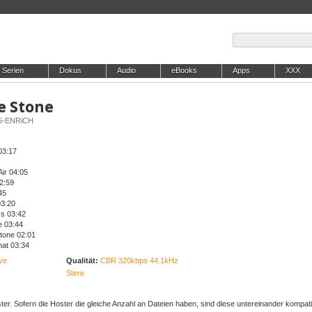
Serien
Dokus
Audio
eBooks
Apps
XXX
e Stone
25-ENRiCH
 03:17
Air 04:05
2:59
45
03:20
ss 03:42
e 03:44
Stone 02:01
hat 03:34
ive
Qualität:
CBR 320kbps 44.1kHz
Stere
er. Sofern die Hoster die gleiche Anzahl an Dateien haben, sind diese untereinander kompati