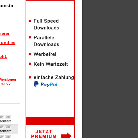
tore.to
herer
d und es
cht.
 Versionen
rar 5.x
2P
VID
entare
2P
VID
entare
2P
VID