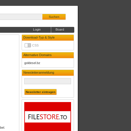
Suchen
Login
Board
Download-Typ & Style
CSS
Alternative Domains
goldesel.bz
Newsletteranmeldung
bel.