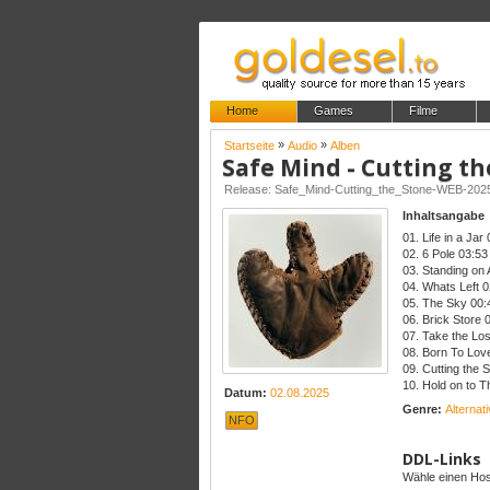
Home
Games
Filme
»
»
Startseite
Audio
Alben
Safe Mind - Cutting th
Release: Safe_Mind-Cutting_the_Stone-WEB-20
Inhaltsangabe
01. Life in a Jar
02. 6 Pole 03:53
03. Standing on 
04. Whats Left 0
05. The Sky 00:
06. Brick Store 
07. Take the Lo
08. Born To Lov
09. Cutting the 
10. Hold on to T
Datum:
02.08.2025
Genre:
Alternat
NFO
DDL-Links
Wähle einen Host