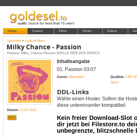
Home
Games
Filme
Serien
Dokus
Au
»
»
Startseite
Audio
Alben
Milky Chance - Passion
Release: Milky_Chance-Passion-SINGLE-WEB-2025-ENRiCH
Inhaltsangabe
01. Passion 03:07
Genre:
Alternative
Qualität:
CBR 32
Stere
DDL-Links
Wähle einen Hoster. Sofern die Host
diese untereinander kompatibel.
Datum:
15.07.2025
Kein freier Download-Slot
NFO
dir jetzt bei Filestore.to 
unbegrenzte, blitzschnelle