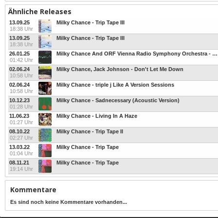
Ähnliche Releases
13.09.25
Milky Chance - Trip Tape III
18:38 Uhr
13.09.25
Milky Chance - Trip Tape III
18:38 Uhr
26.01.25
Milky Chance And ORF Vienna Radio Symphony Orchestra - Live From Vienna (FM4 Session)
01:42 Uhr
02.06.24
Milky Chance, Jack Johnson - Don't Let Me Down
10:58 Uhr
02.06.24
Milky Chance - triple j Like A Version Sessions
10:58 Uhr
10.12.23
Milky Chance - Sadnecessary (Acoustic Version)
01:28 Uhr
11.06.23
Milky Chance - Living In A Haze
01:27 Uhr
08.10.22
Milky Chance - Trip Tape II
02:27 Uhr
13.03.22
Milky Chance - Trip Tape
01:04 Uhr
08.11.21
Milky Chance - Trip Tape
19:14 Uhr
Kommentare
Es sind noch keine Kommentare vorhanden...