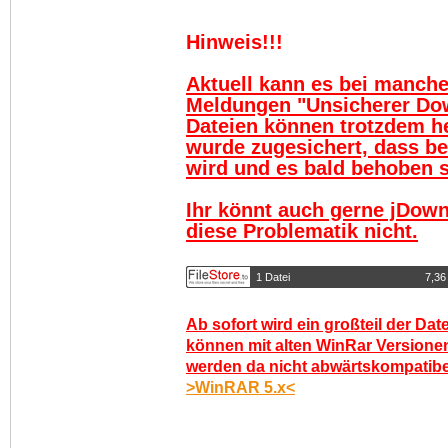
Hinweis!!!
Aktuell kann es bei manch
Meldungen "Unsicherer Do
Dateien können trotzdem h
wurde zugesichert, dass be
wird und es bald behoben se
Ihr könnt auch gerne jDown
diese Problematik nicht.
1 Datei
7,36
Ab sofort wird ein großteil der Dat
können mit alten WinRar Versionen
werden da nicht abwärtskompatibel.
>WinRAR 5.x<