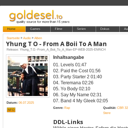
Home
Games
Filme
Serien
Dokus
Au
»
»
Startseite
Audio
Alben
Yhung T O - From A Boii To A Man
Release: Yhung_T.O.-From_A_Boii_To_A_Man-EP-WEB-2025-ENRiCH
Inhaltsangabe
01. Levels 01:47
02. Paid the Cost 01:56
03. Party Starter 2 01:40
04. Teremana 02:26
05. Yo Body 02:10
06. Say My Name 02:31
07. Band 4 My Gleek 02:05
Datum:
06.07.2025
Genre:
Rap
Qualität:
CBR 32
NFO
Stere
DDL-Links