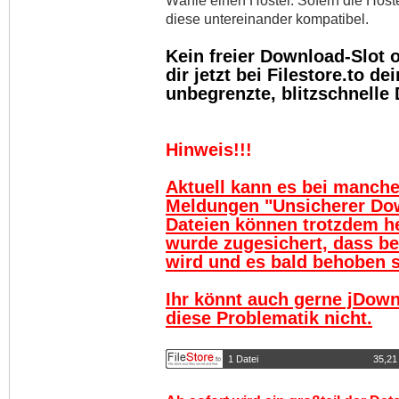
Wähle einen Hoster. Sofern die Host
diese untereinander kompatibel.
Kein freier Download-Slot
dir jetzt bei Filestore.to 
unbegrenzte, blitzschnelle
Hinweis!!!
Aktuell kann es bei manch
Meldungen "Unsicherer Do
Dateien können trotzdem h
wurde zugesichert, dass be
wird und es bald behoben se
Ihr könnt auch gerne jDown
diese Problematik nicht.
1 Datei
35,21