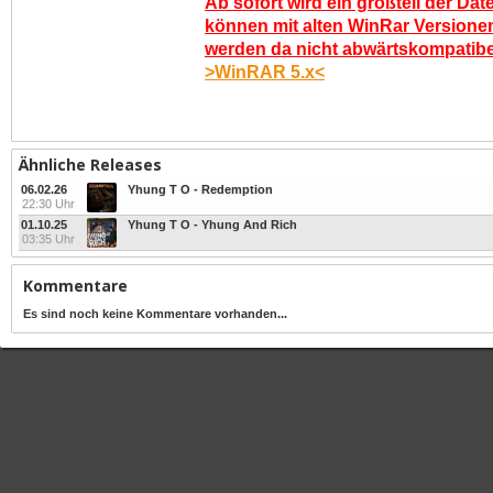
Ab sofort wird ein großteil der Dat
können mit alten WinRar Versionen
werden da nicht abwärtskompatibel.
>WinRAR 5.x<
Ähnliche Releases
06.02.26
Yhung T O - Redemption
22:30 Uhr
01.10.25
Yhung T O - Yhung And Rich
03:35 Uhr
Kommentare
Es sind noch keine Kommentare vorhanden...