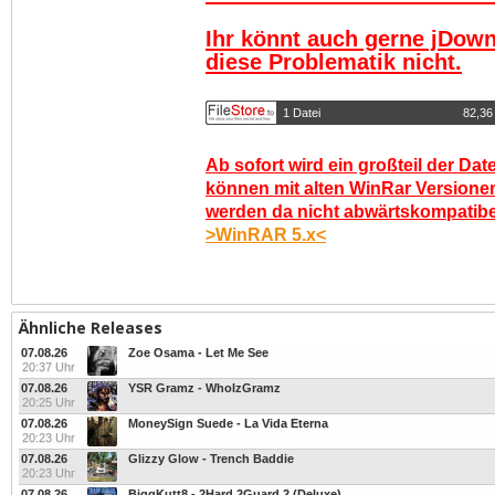
Ihr könnt auch gerne jDown
diese Problematik nicht.
1 Datei
82,36
Ab sofort wird ein großteil der Dat
können mit alten WinRar Versionen
werden da nicht abwärtskompatibel.
>WinRAR 5.x<
Ähnliche Releases
07.08.26
Zoe Osama - Let Me See
20:37 Uhr
07.08.26
YSR Gramz - WhoIzGramz
20:25 Uhr
07.08.26
MoneySign Suede - La Vida Eterna
20:23 Uhr
07.08.26
Glizzy Glow - Trench Baddie
20:23 Uhr
07.08.26
BiggKutt8 - 2Hard 2Guard 2 (Deluxe)