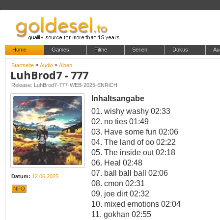
Home
Games
Filme
Serien
Dokus
Au
»
»
Startseite
Audio
Alben
LuhBrod7 - 777
Release: LuhBrod7-777-WEB-2025-ENRiCH
Inhaltsangabe
01. wishy washy 02:33
02. no ties 01:49
03. Have some fun 02:06
04. The land of oo 02:22
05. The inside out 02:18
06. Heal 02:48
07. ball ball ball 02:06
Datum:
12.06.2025
08. cmon 02:31
NFO
09. joe dirt 02:32
10. mixed emotions 02:04
11. gokhan 02:55