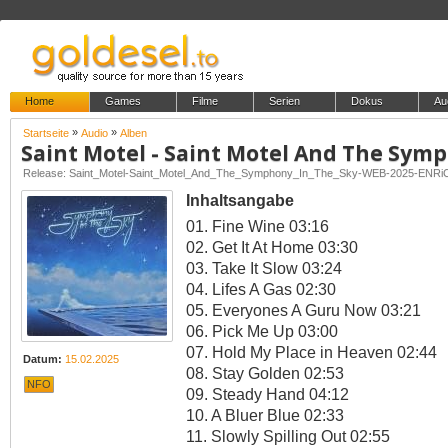
Home
Games
Filme
Serien
Dokus
Au
»
»
Startseite
Audio
Alben
Release: Saint_Motel-Saint_Motel_And_The_Symphony_In_The_Sky-WEB-2025-ENRi
Inhaltsangabe
01. Fine Wine 03:16
02. Get It At Home 03:30
03. Take It Slow 03:24
04. Lifes A Gas 02:30
05. Everyones A Guru Now 03:21
06. Pick Me Up 03:00
07. Hold My Place in Heaven 02:44
Datum:
15.02.2025
08. Stay Golden 02:53
NFO
09. Steady Hand 04:12
10. A Bluer Blue 02:33
11. Slowly Spilling Out 02:55