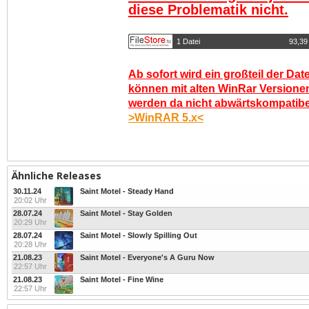
diese Problematik nicht.
1 Datei
93,39
Ab sofort wird ein großteil der Dat
können mit alten WinRar Versionen
werden da nicht abwärtskompatibel.
>WinRAR 5.x<
Ähnliche Releases
30.11.24
Saint Motel - Steady Hand
20:02 Uhr
28.07.24
Saint Motel - Stay Golden
20:29 Uhr
28.07.24
Saint Motel - Slowly Spilling Out
20:28 Uhr
21.08.23
Saint Motel - Everyone's A Guru Now
22:57 Uhr
21.08.23
Saint Motel - Fine Wine
22:57 Uhr