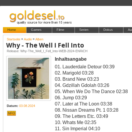
Home
Games
Filme
Serien
Dokus
Au
»
»
Startseite
Audio
Alben
Why - The Well I Fell Into
Release: Why-The_Well_I_Fell_Into-WEB-2024-ENRiCH
Inhaltsangabe
01. Lauderdale Detour 00:39
02. Marigold 03:28
03. Brand New 03:23
04. Gdzillah Gdolah 03:26
05. When We Do The Dance 02:38
06. Jump 03:29
07. Later at The Loon 03:38
Datum:
03.08.2024
08. Nissan Dreams Pt. 1 03:28
NFO
09. The Letters Etc. 03:49
10. Whats Me 02:35
11. Sin Imperial 04:10