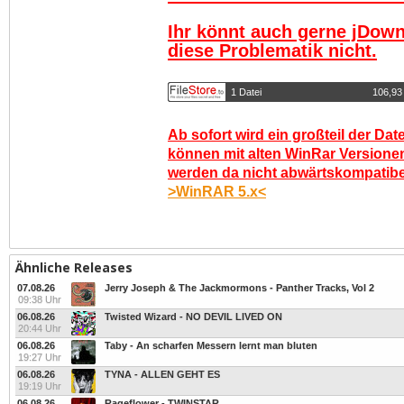
Ihr könnt auch gerne jDown
diese Problematik nicht.
1 Datei
106,93
Ab sofort wird ein großteil der Dat
können mit alten WinRar Versionen
werden da nicht abwärtskompatibel.
>WinRAR 5.x<
Ähnliche Releases
07.08.26
Jerry Joseph & The Jackmormons - Panther Tracks, Vol 2
09:38 Uhr
06.08.26
Twisted Wizard - NO DEVIL LIVED ON
20:44 Uhr
06.08.26
Taby - An scharfen Messern lernt man bluten
19:27 Uhr
06.08.26
TYNA - ALLEN GEHT ES
19:19 Uhr
06.08.26
Rageflower - TWINSTAR