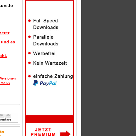
tore.to
herer
d und es
cht.
 Versionen
rar 5.x
2P
VID
entare
tar
n