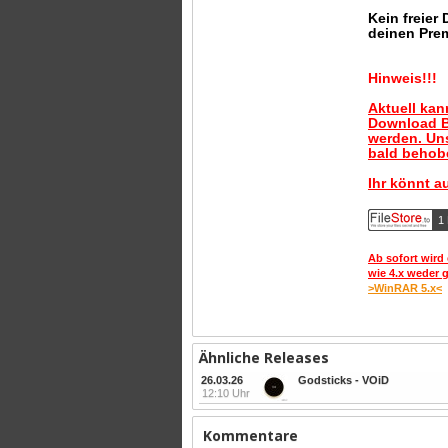
Kein freier
deinen Pre
Hinweis!!!
Aktuell ka
Download B
werden. Uns
bald behobe
Ihr könnt a
1 
Ab sofort wird 
wie 4.x weder 
>WinRAR 5.x<
Ähnliche Releases
26.03.26
Godsticks - VOiD
12:10 Uhr
Kommentare