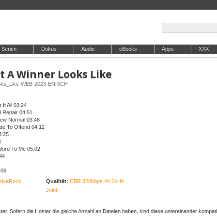
Serien
Dokus
Audio
eBooks
Apps
XXX
at A Winner Looks Like
ooks_Like-WEB-2023-ENRiCH
 It All 03:24
d Repair 04:51
New Normal 03:48
de To Offend 04:12
3:25
1
Word To Me 05:02
44
:06
siveRock
Qualität:
CBR 320kbps 44.1kHz
Joint
er. Sofern die Hoster die gleiche Anzahl an Dateien haben, sind diese untereinander kompati