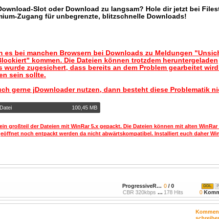
 Download-Slot oder Download zu langsam? Hole dir jetzt bei Files
mium-Zugang für unbegrenzte, blitzschnelle Downloads!
nn es bei manchen Browsern bei Downloads zu Meldungen "Unsic
lockiert" kommen. Die Dateien können trotzdem heruntergeladen
 wurde zugesichert, dass bereits an dem Problem gearbeitet wir
n sein sollte.
uch gerne jDownloader nutzen, dann besteht diese Problematik ni
Datei
100,45 MB
ein großteil der Dateien mit WinRar 5.x gepackt. Die Dateien können mit alten WinRar
geöffnet noch entpackt werden da nicht abwärtskompatibel. Installiert euch daher Win
ProgressiveRock
0
/ 0
DDL
P
CBR 320kbps 44.1kHz Joint
178 Hits
0
Komm
Kommen
schreibe