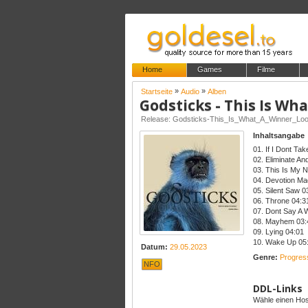
Home
Games
Filme
»
»
Startseite
Audio
Alben
Godsticks - This Is Wh
Release: Godsticks-This_Is_What_A_Winner_L
Inhaltsangabe
01. If I Dont Take
02. Eliminate An
03. This Is My 
04. Devotion Ma
05. Silent Saw 0
06. Throne 04:3
07. Dont Say A 
08. Mayhem 03:
09. Lying 04:01
10. Wake Up 05
Datum:
29.05.2023
Genre:
Progres
NFO
DDL-Links
Wähle einen Host