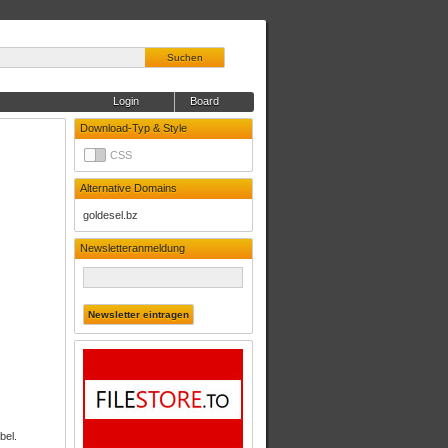
Suchen
Login
Board
Download-Typ & Style
CSS
Alternative Domains
goldesel.bz
Newsletteranmeldung
bel.