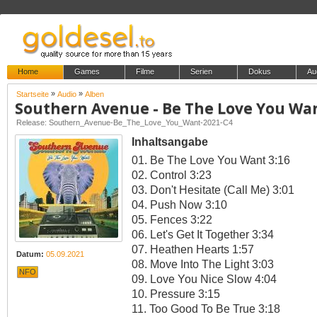
Home
Games
Filme
Serien
Dokus
Au
»
»
Startseite
Audio
Alben
Southern Avenue - Be The Love You Wa
Release: Southern_Avenue-Be_The_Love_You_Want-2021-C4
Inhaltsangabe
01. Be The Love You Want 3:16
02. Control 3:23
03. Don't Hesitate (Call Me) 3:01
04. Push Now 3:10
05. Fences 3:22
06. Let's Get It Together 3:34
07. Heathen Hearts 1:57
Datum:
05.09.2021
08. Move Into The Light 3:03
NFO
09. Love You Nice Slow 4:04
10. Pressure 3:15
11. Too Good To Be True 3:18