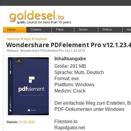
Home
Games
Filme
Serien
Dokus
Au
»
»
Startseite
Apps
Windows
Wondershare PDFelement Pro v12.1.23.
Release: Wondershare PDFelement Pro v12.1.23.4273
Inhaltsangabe
Größe: 291 MB
Sprache: Multi, Deutsch
Format: exe
Plattform: Windows
Medizin: Crack
Der einfachste Weg zum Erstellen, B
PDF-Dokumenten unter Windows
Filestore.to
Datum:
27.06.2026
Rapidgator.net