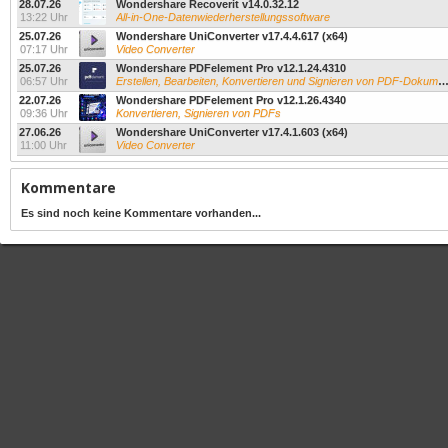
28.07.26
Wondershare Recoverit v14.0.32.12
13:22 Uhr
All-in-One-Datenwiederherstellungssoftware
25.07.26
Wondershare UniConverter v17.4.4.617 (x64)
07:17 Uhr
Video Converter
25.07.26
Wondershare PDFelement Pro v12.1.24.4310
06:57 Uhr
Erstellen, Bearbeiten, Konvertieren und Signieren von PDF-Dokumenten
22.07.26
Wondershare PDFelement Pro v12.1.26.4340
09:36 Uhr
Konvertieren, Signieren von PDFs
27.06.26
Wondershare UniConverter v17.4.1.603 (x64)
11:00 Uhr
Video Converter
Kommentare
Es sind noch keine Kommentare vorhanden...