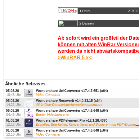
1 Datei
219,02
2 Dateien
Ab sofort wird ein großteil der Dat
können mit alten WinRar Versionen
werden da nicht abwärtskompatibel.
>WinRAR 5.x<
Ähnliche Releases
05.08.26
Wondershare UniConverter v17.4.7.651 (x64)
18:43 Uhr
Video Converter
05.08.26
Wondershare Recoverit v14.0.33.15 (x64)
14:21 Uhr
All-in-One-Datenwiederherstellungssoftware
05.08.26
Wondershare UniConverter v17.4.5.648 (x64)
04:46 Uhr
Bester Videokonverter
01.08.26
Wondershare PDFelement Pro v12.1.28.4370
12:13 Uhr
Erstellen, Bearbeiten, Konvertieren und Signieren von PDF-Dokumenten
01.08.26
Wondershare UniConverter v17.4.5.648 (x64)
12:13 Uhr
Video Converter