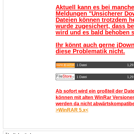
Aktuell kann es bei manch
Meldungen "Unsicherer Do
Dateien können trotzdem h
wurde zugesichert, dass be
wird und es bald behoben se
Ihr könnt auch gerne jDown
diese Problematik nicht.
1 Datei
1,29
1 Datei
1,29
Ab sofort wird ein großteil der Dat
können mit alten WinRar Versionen
werden da nicht abwärtskompatibel.
>WinRAR 5.x<