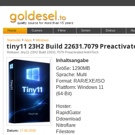
Home
Games
Filme
Serien
Dokus
Au
»
»
Startseite
Apps
Windows
tiny11 23H2 Build 22631.7079 Preactiv
Release: tiny11 23H2 Build 22631.7079 Preactivated AnkhTech
Inhaltsangabe
Größe: 1290MB
Sprache: Multi
Format: RAR/EXE/ISO
Plattform: Windows 11
(64-Bit)
Hoster:
RapidGator
Ddownload
Nitroflare
Datum:
17.06.2026
Filestore