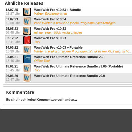
Ähnliche Releases
18.07.25
WordWeb Pro v10.53 + Bundle
13:27 Uhr
Wörter Suchprogramm
07.07.23
WordWeb Pro v10.34
10:00 Uhr
kann Wörter in praktisch jedem Programm nachschlagen
25.05.23
WordWeb Pro v10.33
07:48 Uhr
mit nur einem Klick nachschlagen
02.12.22
WordWeb Pro v10.23
19:41 Uhr
Tool
14.03.22
WordWeb Pro v10.03 + Portable
18:39 Uhr
Wörter in praktisch jedem Programm mit nur einem Klick nachschlagen
03.04.21
WordWeb Pro Ultimate Reference Bundle v9.1
18:46 Uhr
Office Tool
15.01.21
WordWeb Pro Ultimate Reference Bundle v9.05 (Portable)
18:45 Uhr
Tool
26.03.20
WordWeb Pro Ultimate Reference Bundle v9.0
19:47 Uhr
Kommentare
Es sind noch keine Kommentare vorhanden...