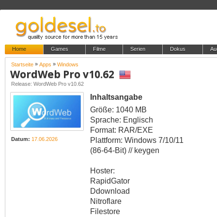
Home
Games
Filme
Serien
Dokus
Au
»
»
Startseite
Apps
Windows
WordWeb Pro v10.62
Release: WordWeb Pro v10.62
Inhaltsangabe
Größe: 1040 MB
Sprache: Englisch
Format: RAR/EXE
Plattform: Windows 7/10/11
Datum:
17.06.2026
(86-64-Bit) // keygen
Hoster:
RapidGator
Ddownload
Nitroflare
Filestore