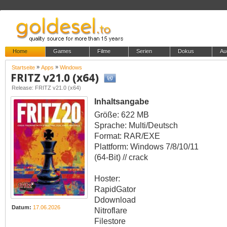
Home
Games
Filme
Serien
Dokus
Au
»
»
Startseite
Apps
Windows
FRITZ v21.0 (x64)
Release: FRITZ v21.0 (x64)
Inhaltsangabe
Größe: 622 MB
Sprache: Multi/Deutsch
Format: RAR/EXE
Plattform: Windows 7/8/10/11
(64-Bit) // crack
Hoster:
RapidGator
Ddownload
Datum:
17.06.2026
Nitroflare
Filestore