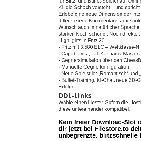
für Blitz- und Bullet-Spieler auf Onli
KI, die Schach versteht – und spricht
Erlebe eine neue Dimension der Inte
differenzierte Kommentare, amüsante
Wunsch auch in natürlicher Sprache
stärker. Noch schöner. Noch direkter.
Highlights in Fritz 20
- Fritz mit 3.580 ELO – Weltklasse-N
- Capablanca, Tal, Kasparov Master a
- Gegnersimulation über den ChessB
- Manuelle Gegnerkonfiguration
- Neue Spielstile: „Romantisch“ und
- Bullet-Training, KI-Chat, neue 3D-
Erfolge
DDL-Links
Wähle einen Hoster. Sofern die Host
diese untereinander kompatibel.
Kein freier Download-Slot
dir jetzt bei Filestore.to 
unbegrenzte, blitzschnelle