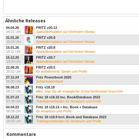
Ähnliche Releases
04.04.26
FRITZ v20.12
09:21 Uhr
Spielstilsimulation auf höchstem Niveau
31.01.26
FRITZ v20.9
18:25 Uhr
Spielstilsimulation auf höchstem Niveau
15.01.26
FRITZ v20.8
18:11 Uhr
Spielstilsimulation auf höchstem Niveau
15.12.25
FRITZ v20.7
19:04 Uhr
Spielstilsimulation auf höchstem Niveau
22.08.25
FRITZ v20.5
20:02 Uhr
für ambitionierte Spieler und Profis
27.12.24
Fritz Powerbook 2025
05:30 Uhr
Schachdatenbank
06.08.23
Fritz v18.18
08:12 Uhr
alles, was Sie als engagierter Schachenthusiast brauchen
31.07.23
Fritz 18 v18.16 Inc. Book/Database 2022
07:49 Uhr
Trainingsmethoden für Amateure und Profis
04.04.23
Fritz 18 v18.14 + Inc. Book + Database
08:08 Uhr
für Amateure und Profis
18.12.22
Fritz 18 v18.9 Incl. Book and Database 2022
18:25 Uhr
Trainingsmethoden für Amateure und Profis
Kommentare