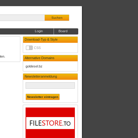
Suchen
Login
Board
Download-Typ & Style
CSS
den.
Alternative Domains
goldesel.bz
Newsletteranmeldung