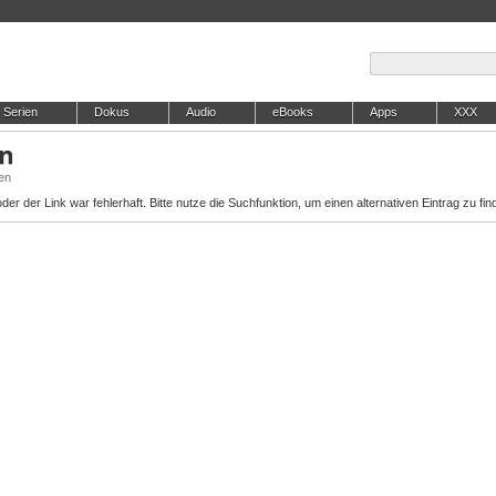
Serien
Dokus
Audio
eBooks
Apps
XXX
en
en
er der Link war fehlerhaft. Bitte nutze die Suchfunktion, um einen alternativen Eintrag zu fin